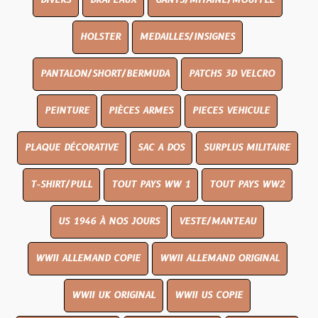
DIVERS
DRAPEAUX
GANTS/MITAINE/MOUFFLE
HOLSTER
MEDAILLES/INSIGNES
PANTALON/SHORT/BERMUDA
PATCHS 3D VELCRO
PEINTURE
PIÈCES ARMES
PIECES VEHICULE
PLAQUE DÉCORATIVE
SAC A DOS
SURPLUS MILITAIRE
T-SHIRT/PULL
TOUT PAYS WW 1
TOUT PAYS WW2
US 1946 À NOS JOURS
VESTE/MANTEAU
WWII ALLEMAND COPIE
WWII ALLEMAND ORIGINAL
WWII UK ORIGINAL
WWII US COPIE