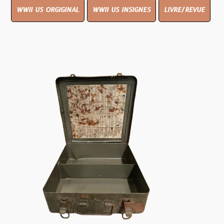
WWII US ORGIGINAL
WWII US INSIGNES
LIVRE/REVUE