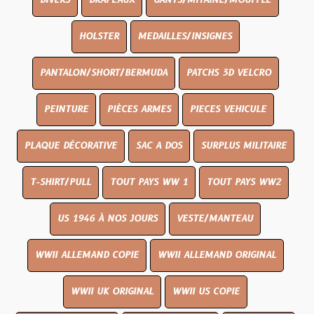
DIVERS
DRAPEAUX
GANTS/MITAINE/MOUFFLE
HOLSTER
MEDAILLES/INSIGNES
PANTALON/SHORT/BERMUDA
PATCHS 3D VELCRO
PEINTURE
PIÈCES ARMES
PIECES VEHICULE
PLAQUE DÉCORATIVE
SAC A DOS
SURPLUS MILITAIRE
T-SHIRT/PULL
TOUT PAYS WW 1
TOUT PAYS WW2
US 1946 À NOS JOURS
VESTE/MANTEAU
WWII ALLEMAND COPIE
WWII ALLEMAND ORIGINAL
WWII UK ORIGINAL
WWII US COPIE