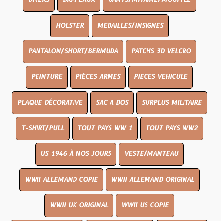
DIVERS
DRAPEAUX
GANTS/MITAINE/MOUFFLE
HOLSTER
MEDAILLES/INSIGNES
PANTALON/SHORT/BERMUDA
PATCHS 3D VELCRO
PEINTURE
PIÈCES ARMES
PIECES VEHICULE
PLAQUE DÉCORATIVE
SAC A DOS
SURPLUS MILITAIRE
T-SHIRT/PULL
TOUT PAYS WW 1
TOUT PAYS WW2
US 1946 À NOS JOURS
VESTE/MANTEAU
WWII ALLEMAND COPIE
WWII ALLEMAND ORIGINAL
WWII UK ORIGINAL
WWII US COPIE