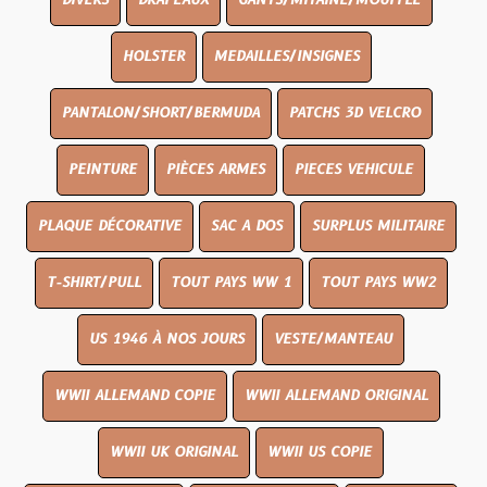
DIVERS
DRAPEAUX
GANTS/MITAINE/MOUFFLE
HOLSTER
MEDAILLES/INSIGNES
PANTALON/SHORT/BERMUDA
PATCHS 3D VELCRO
PEINTURE
PIÈCES ARMES
PIECES VEHICULE
PLAQUE DÉCORATIVE
SAC A DOS
SURPLUS MILITAIRE
T-SHIRT/PULL
TOUT PAYS WW 1
TOUT PAYS WW2
US 1946 À NOS JOURS
VESTE/MANTEAU
WWII ALLEMAND COPIE
WWII ALLEMAND ORIGINAL
WWII UK ORIGINAL
WWII US COPIE