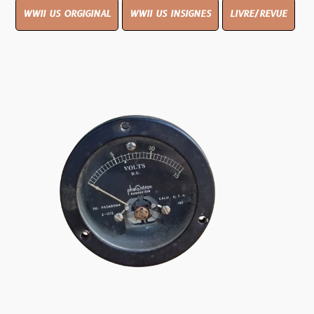
WWII US ORGIGINAL
WWII US INSIGNES
LIVRE/REVUE