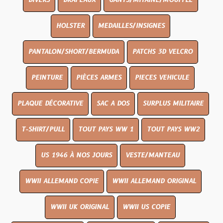
DIVERS
DRAPEAUX
GANTS/MITAINE/MOUFFLE
HOLSTER
MEDAILLES/INSIGNES
PANTALON/SHORT/BERMUDA
PATCHS 3D VELCRO
PEINTURE
PIÈCES ARMES
PIECES VEHICULE
PLAQUE DÉCORATIVE
SAC A DOS
SURPLUS MILITAIRE
T-SHIRT/PULL
TOUT PAYS WW 1
TOUT PAYS WW2
US 1946 À NOS JOURS
VESTE/MANTEAU
WWII ALLEMAND COPIE
WWII ALLEMAND ORIGINAL
WWII UK ORIGINAL
WWII US COPIE