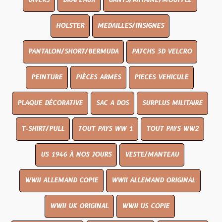
DIVERS
DRAPEAUX
GANTS/MITAINE/MOUFFLE
HOLSTER
MEDAILLES/INSIGNES
PANTALON/SHORT/BERMUDA
PATCHS 3D VELCRO
PEINTURE
PIÈCES ARMES
PIECES VEHICULE
PLAQUE DÉCORATIVE
SAC A DOS
SURPLUS MILITAIRE
T-SHIRT/PULL
TOUT PAYS WW 1
TOUT PAYS WW2
US 1946 À NOS JOURS
VESTE/MANTEAU
WWII ALLEMAND COPIE
WWII ALLEMAND ORIGINAL
WWII UK ORIGINAL
WWII US COPIE