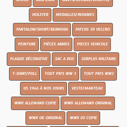
DIVERS
DRAPEAUX
GANTS/MITAINE/MOUFFLE
HOLSTER
MEDAILLES/INSIGNES
PANTALON/SHORT/BERMUDA
PATCHS 3D VELCRO
PEINTURE
PIÈCES ARMES
PIECES VEHICULE
PLAQUE DÉCORATIVE
SAC A DOS
SURPLUS MILITAIRE
T-SHIRT/PULL
TOUT PAYS WW 1
TOUT PAYS WW2
US 1946 À NOS JOURS
VESTE/MANTEAU
WWII ALLEMAND COPIE
WWII ALLEMAND ORIGINAL
WWII UK ORIGINAL
WWII US COPIE