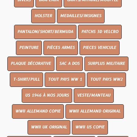
DIVERS
DRAPEAUX
GANTS/MITAINE/MOUFFLE
HOLSTER
MEDAILLES/INSIGNES
PANTALON/SHORT/BERMUDA
PATCHS 3D VELCRO
PEINTURE
PIÈCES ARMES
PIECES VEHICULE
PLAQUE DÉCORATIVE
SAC A DOS
SURPLUS MILITAIRE
T-SHIRT/PULL
TOUT PAYS WW 1
TOUT PAYS WW2
US 1946 À NOS JOURS
VESTE/MANTEAU
WWII ALLEMAND COPIE
WWII ALLEMAND ORIGINAL
WWII UK ORIGINAL
WWII US COPIE