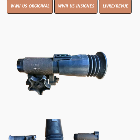
WWII US ORGIGINAL
WWII US INSIGNES
LIVRE/REVUE