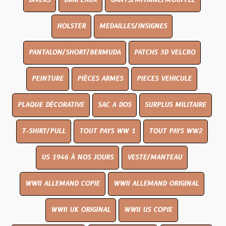
DIVERS
DRAPEAUX
GANTS/MITAINE/MOUFFLE
HOLSTER
MEDAILLES/INSIGNES
PANTALON/SHORT/BERMUDA
PATCHS 3D VELCRO
PEINTURE
PIÈCES ARMES
PIECES VEHICULE
PLAQUE DÉCORATIVE
SAC A DOS
SURPLUS MILITAIRE
T-SHIRT/PULL
TOUT PAYS WW 1
TOUT PAYS WW2
US 1946 À NOS JOURS
VESTE/MANTEAU
WWII ALLEMAND COPIE
WWII ALLEMAND ORIGINAL
WWII UK ORIGINAL
WWII US COPIE