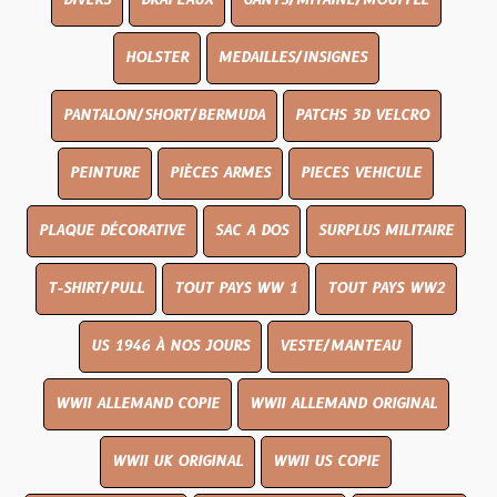
DIVERS
DRAPEAUX
GANTS/MITAINE/MOUFFLE
HOLSTER
MEDAILLES/INSIGNES
PANTALON/SHORT/BERMUDA
PATCHS 3D VELCRO
PEINTURE
PIÈCES ARMES
PIECES VEHICULE
PLAQUE DÉCORATIVE
SAC A DOS
SURPLUS MILITAIRE
T-SHIRT/PULL
TOUT PAYS WW 1
TOUT PAYS WW2
US 1946 À NOS JOURS
VESTE/MANTEAU
WWII ALLEMAND COPIE
WWII ALLEMAND ORIGINAL
WWII UK ORIGINAL
WWII US COPIE