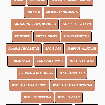
DIVERS
DRAPEAUX
GANTS/MITAINE/MOUFFLE
HOLSTER
MEDAILLES/INSIGNES
PANTALON/SHORT/BERMUDA
PATCHS 3D VELCRO
PEINTURE
PIÈCES ARMES
PIECES VEHICULE
PLAQUE DÉCORATIVE
SAC A DOS
SURPLUS MILITAIRE
T-SHIRT/PULL
TOUT PAYS WW 1
TOUT PAYS WW2
US 1946 À NOS JOURS
VESTE/MANTEAU
WWII ALLEMAND COPIE
WWII ALLEMAND ORIGINAL
WWII UK ORIGINAL
WWII US COPIE