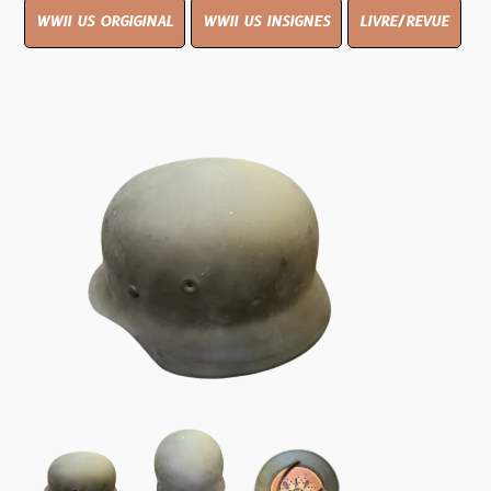
WWII US ORGIGINAL
WWII US INSIGNES
LIVRE/REVUE