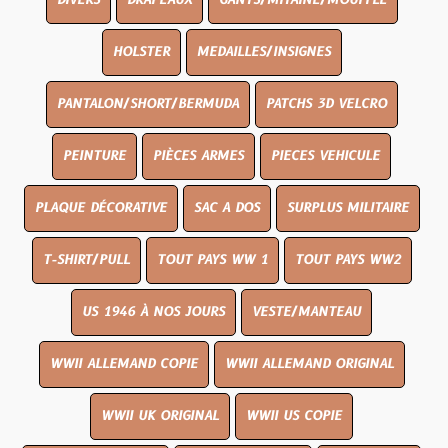
DIVERS
DRAPEAUX
GANTS/MITAINE/MOUFFLE
HOLSTER
MEDAILLES/INSIGNES
PANTALON/SHORT/BERMUDA
PATCHS 3D VELCRO
PEINTURE
PIÈCES ARMES
PIECES VEHICULE
PLAQUE DÉCORATIVE
SAC A DOS
SURPLUS MILITAIRE
T-SHIRT/PULL
TOUT PAYS WW 1
TOUT PAYS WW2
US 1946 À NOS JOURS
VESTE/MANTEAU
WWII ALLEMAND COPIE
WWII ALLEMAND ORIGINAL
WWII UK ORIGINAL
WWII US COPIE