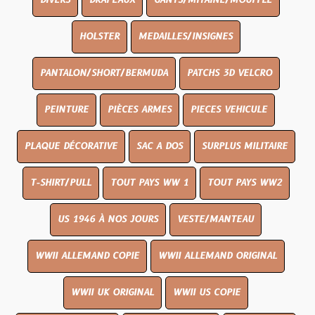
DIVERS
DRAPEAUX
GANTS/MITAINE/MOUFFLE
HOLSTER
MEDAILLES/INSIGNES
PANTALON/SHORT/BERMUDA
PATCHS 3D VELCRO
PEINTURE
PIÈCES ARMES
PIECES VEHICULE
PLAQUE DÉCORATIVE
SAC A DOS
SURPLUS MILITAIRE
T-SHIRT/PULL
TOUT PAYS WW 1
TOUT PAYS WW2
US 1946 À NOS JOURS
VESTE/MANTEAU
WWII ALLEMAND COPIE
WWII ALLEMAND ORIGINAL
WWII UK ORIGINAL
WWII US COPIE