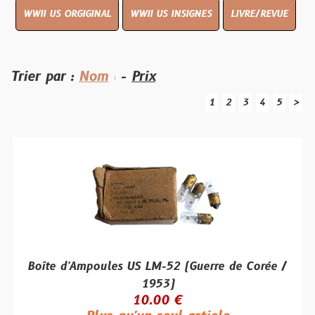
WWII US ORGIGINAL
WWII US INSIGNES
LIVRE/REVUE
Trier par :
Nom
-
Prix
1
2
3
4
5
>
Boîte d'Ampoules US LM-52 (Guerre de Corée /
1953)
10.00 €