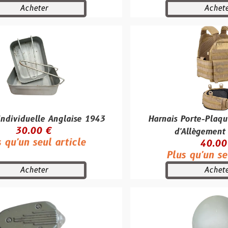
r
Acheter
e Anglaise 1943
Harnais Porte-Plaques et Ceint
 €
d'Allègement Defcon 5
ul article
40.00 €
Plus qu'un seul article
r
Acheter