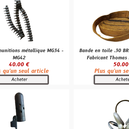
étallique MG34 -
Bande en toile .30 BROWNING –
2
Fabricant Thomas French & S
 €
50.00 €
ul article
Plus qu'un seul article
r
Acheter