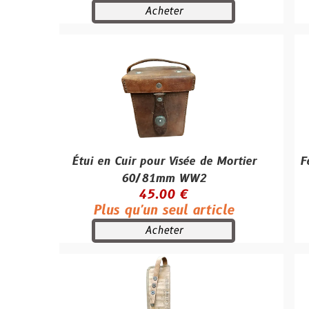
Acheter
Étui en Cuir pour Visée de Mortier
Fer de Pell
60/81mm WW2
WW2 – 
45.00 €
Plus qu'un seul article
Plus
Acheter