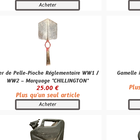
Acheter
Achete
e-Pioche Réglementaire WW1 /
Gamelle individuell
30.00
Marquage "CHILLINGTON"
Plus qu'un se
25.00 €
 qu'un seul article
Acheter
Achete