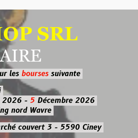
 SRL
RE
ourses
suivante
-
5
Décembre 2026
d Wavre
uvert 3 - 5590 Ciney