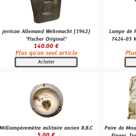
Allemand Wehrmacht (1942)
Lampe de Poche "Knijp
"Fischer Original"
7424-03 Wehrmacht d
140.00 €
40.00
 qu'un seul article
Plus qu'un se
Acheter
Achete
mètre militaire ancien R.B.C
Paire de Moufles US "Mit
5.00 €
Finger, Type II" + In