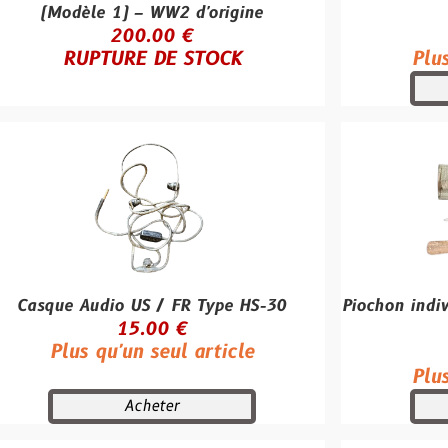
le 1) – WW2 d'origine
Datée 194
200.00 €
30.00
PTURE DE STOCK
Plus qu'un se
Achete
Audio US / FR Type HS-30
Piochon individuel M-
15.00 €
Daté 1
 qu'un seul article
60.00
Plus qu'un se
Acheter
Achete