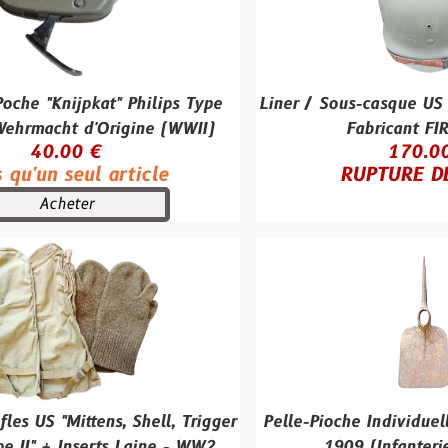
kat" Philips Type
Liner / Sous-casque US M1 origin
'Origine (WWII)
Fabricant FIRESTONE
 €
170.00 €
ul article
RUPTURE DE STOCK
r
tens, Shell, Trigger
Pelle-Pioche Individuelle Seurre 
serts Laine - WW2
1909 (Infanterie Française