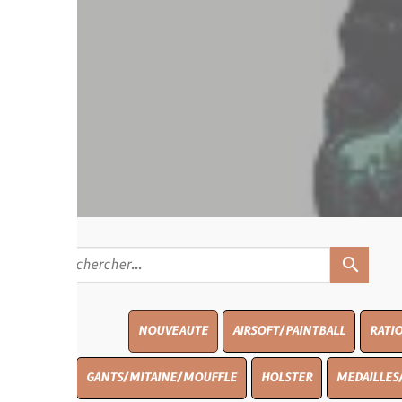
search
NOUVEAUTE
AIRSOFT/PAINTBALL
RATIONS
BLASO
GANTS/MITAINE/MOUFFLE
HOLSTER
MEDAILLES/INSIGNES