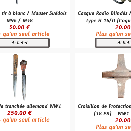
c / Mauser Suédois
Casque Radio Blindés / Tankiste 
M38
Type H-16/U (Coquille MX-23
 €
20.00 €
ul article
Plus qu'un seul article
r
Acheter
e allemand WW1
Croisillon de Protection Obus 18
0 €
(18 PR) – WW1 Britanniqu
ul article
20.00 €
Plus qu'un seul article