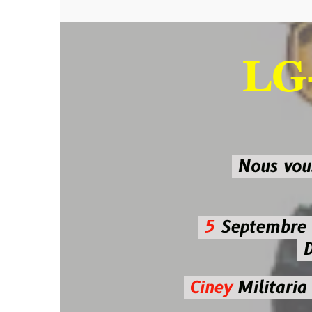
LG-M
SU
Nous vous atten
5
Septembre 2026 
De 7h00
Ciney
Militaria
Diman