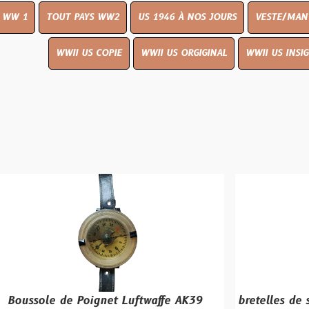
UT PAYS WW2
US 1946 À NOS JOURS
VESTE/MANTEAU
WWI
WWII US COPIE
WWII US ORGIGINAL
WWII US INSIGNES
LIVR
de Poignet Luftwaffe AK39
bretelles de sac L-Strap