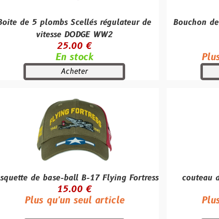
plombs Scellés régulateur de
Bouchon de tir à blan
itesse DODGE WW2
M96 / 
25.00 €
50.00
En stock
Plus qu'un se
Acheter
Achete
base-ball B-17 Flying Fortress
couteau de tranché
15.00 €
250.0
 qu'un seul article
Plus qu'un se