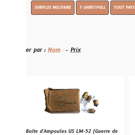
SURPLUS MILITAIRE
T-SHIRT/PULL
TOUT PAYS WW 1
TO
ier par :
Nom
-
Prix
Boîte d'Ampoules US LM-52 (Guerre de
Boussole 