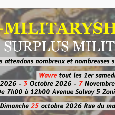
ILITARYSHOP
RPLUS MILITAI
dons nombreux et nombreuses
sur les
b
Wavre
tout les 1er samedi
-
3
Octobre 2026 -
7
Novembre 2026 
 à 12h00
Avenue Solvay 5 Zoning nor
che
25
octobre 2026
Rue du marché co