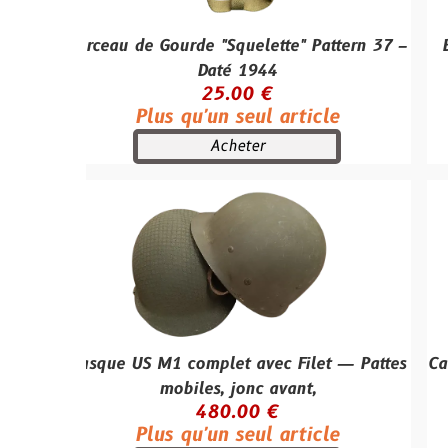
rceau de Gourde "Squelette" Pattern 37 –
Boite de 5 
Daté 1944
v
25.00 €
Plus qu'un seul article
Acheter
sque US M1 complet avec Filet — Pattes
Casquette de 
mobiles, jonc avant,
Plus
480.00 €
Plus qu'un seul article