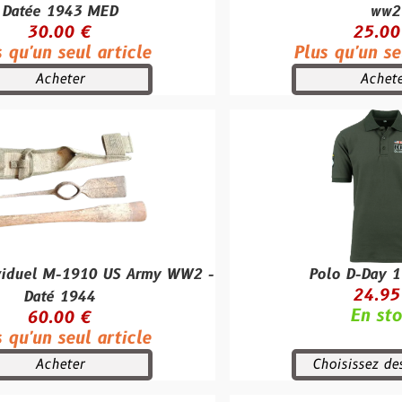
3 MED
ww2
 €
25.00 €
ul article
Plus qu'un seul article
r
Acheter
1910 US Army WW2 -
Polo D-Day 1944 vert
24.95 €
944
En stock
 €
ul article
r
Choisissez des options