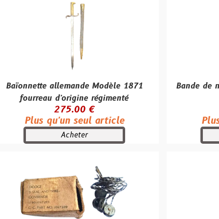
te allemande Modèle 1871
Bande de munitions m
eau d'origine régimenté
MG4
275.00 €
40.00
 qu'un seul article
Plus qu'un se
Acheter
Achete