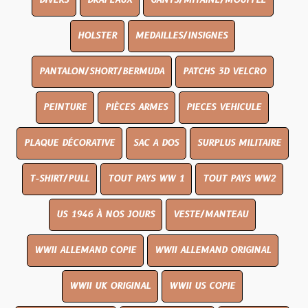
DIVERS
DRAPEAUX
GANTS/MITAINE/MOUFFLE
HOLSTER
MEDAILLES/INSIGNES
PANTALON/SHORT/BERMUDA
PATCHS 3D VELCRO
PEINTURE
PIÈCES ARMES
PIECES VEHICULE
PLAQUE DÉCORATIVE
SAC A DOS
SURPLUS MILITAIRE
T-SHIRT/PULL
TOUT PAYS WW 1
TOUT PAYS WW2
US 1946 À NOS JOURS
VESTE/MANTEAU
WWII ALLEMAND COPIE
WWII ALLEMAND ORIGINAL
WWII UK ORIGINAL
WWII US COPIE