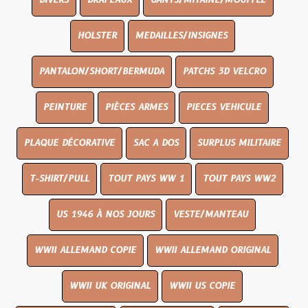
DIVERS
DRAPEAUX
GANTS/MITAINE/MOUFFLE
HOLSTER
MEDAILLES/INSIGNES
PANTALON/SHORT/BERMUDA
PATCHS 3D VELCRO
PEINTURE
PIÈCES ARMES
PIECES VEHICULE
PLAQUE DÉCORATIVE
SAC A DOS
SURPLUS MILITAIRE
T-SHIRT/PULL
TOUT PAYS WW 1
TOUT PAYS WW2
US 1946 À NOS JOURS
VESTE/MANTEAU
WWII ALLEMAND COPIE
WWII ALLEMAND ORIGINAL
WWII UK ORIGINAL
WWII US COPIE