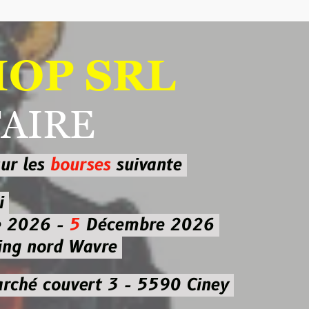
 SRL
RE
ourses
suivante
-
5
Décembre 2026
d Wavre
uvert 3 - 5590 Ciney