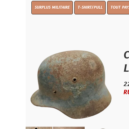
SURPLUS MILITAIRE
T-SHIRT/PULL
TOUT PAYS WW 1
T
Coque 
Luftwa
225.00 €
RUPTURE D