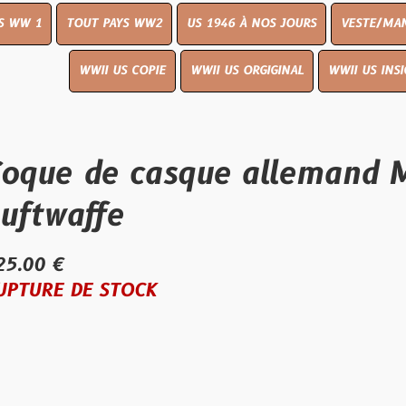
OUT PAYS WW2
US 1946 À NOS JOURS
VESTE/MANTEAU
WWI
WWII US COPIE
WWII US ORGIGINAL
WWII US INSIGNES
LIVR
de casque allemand M35 do
ffe
E STOCK