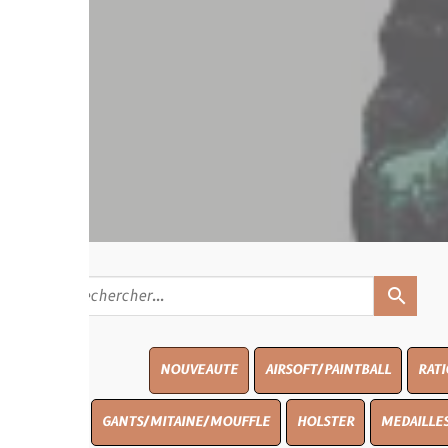
search
NOUVEAUTE
AIRSOFT/PAINTBALL
RATIONS
BLAS
GANTS/MITAINE/MOUFFLE
HOLSTER
MEDAILLES/INSIGNES