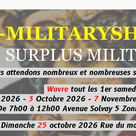
ILITARYSHOP
RPLUS MILITAI
dons nombreux et nombreuses
sur les
b
Wavre
tout les 1er samedi
-
3
Octobre 2026 -
7
Novembre 2026 
 à 12h00
Avenue Solvay 5 Zoning nor
che
25
octobre 2026
Rue du marché co