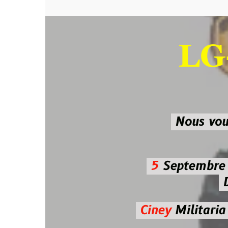
LG-M
SU
Nous vous atten
5
Septembre 2026 
De 7h00
Ciney
Militaria
Diman