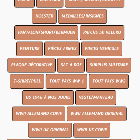
DIVERS
DRAPEAUX
GANTS/MITAINE/MOUFFLE
HOLSTER
MEDAILLES/INSIGNES
PANTALON/SHORT/BERMUDA
PATCHS 3D VELCRO
PEINTURE
PIÈCES ARMES
PIECES VEHICULE
PLAQUE DÉCORATIVE
SAC A DOS
SURPLUS MILITAIRE
T-SHIRT/PULL
TOUT PAYS WW 1
TOUT PAYS WW2
US 1946 À NOS JOURS
VESTE/MANTEAU
WWII ALLEMAND COPIE
WWII ALLEMAND ORIGINAL
WWII UK ORIGINAL
WWII US COPIE