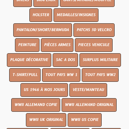
DIVERS
DRAPEAUX
GANTS/MITAINE/MOUFFLE
HOLSTER
MEDAILLES/INSIGNES
PANTALON/SHORT/BERMUDA
PATCHS 3D VELCRO
PEINTURE
PIÈCES ARMES
PIECES VEHICULE
PLAQUE DÉCORATIVE
SAC A DOS
SURPLUS MILITAIRE
T-SHIRT/PULL
TOUT PAYS WW 1
TOUT PAYS WW2
US 1946 À NOS JOURS
VESTE/MANTEAU
WWII ALLEMAND COPIE
WWII ALLEMAND ORIGINAL
WWII UK ORIGINAL
WWII US COPIE