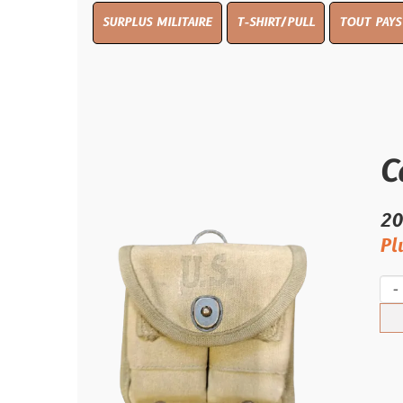
SURPLUS MILITAIRE
T-SHIRT/PULL
TOUT PAYS WW 1
TO
Carto
20.00 €
Plus qu'un s
-
+
Ach