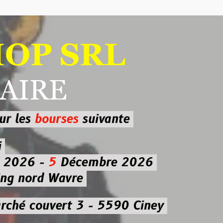
 SRL
RE
ourses
suivante
-
5
Décembre 2026
d Wavre
uvert 3 - 5590 Ciney