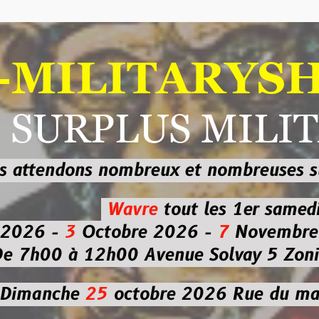
ILITARYSHOP
RPLUS MILITAI
dons nombreux et nombreuses
sur les
b
Wavre
tout les 1er samedi
-
3
Octobre 2026 -
7
Novembre 2026 
 à 12h00
Avenue Solvay 5 Zoning nor
che
25
octobre 2026
Rue du marché co