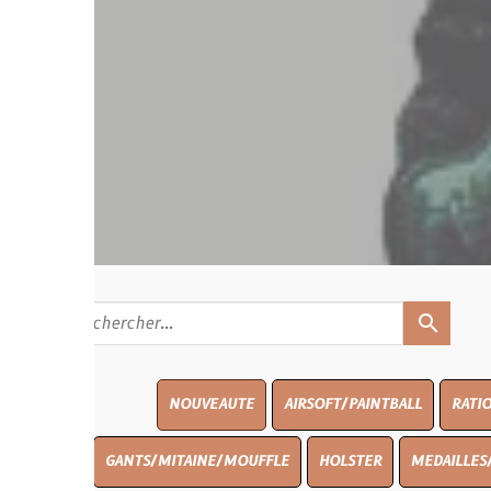
search
NOUVEAUTE
AIRSOFT/PAINTBALL
RATIONS
BLASO
GANTS/MITAINE/MOUFFLE
HOLSTER
MEDAILLES/INSIGNES