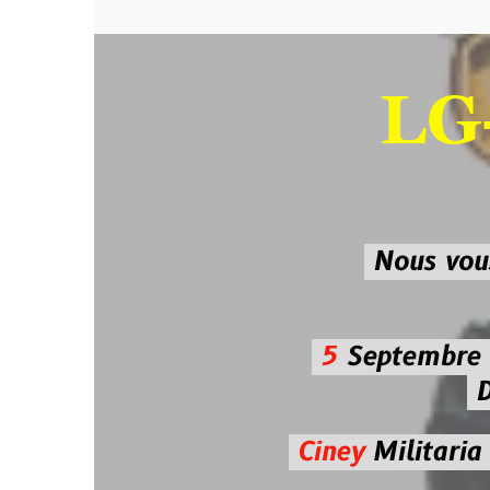
LG-M
SU
Nous vous atten
5
Septembre 2026 
De 7h00
Ciney
Militaria
Diman