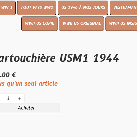
UT PAYS WW2
US 1946 À NOS JOURS
VESTE/MANTEAU
WWI
WWII US COPIE
WWII US ORGIGINAL
WWII US INSIGNES
LIVR
uchière USM1 1944
eul article
eter