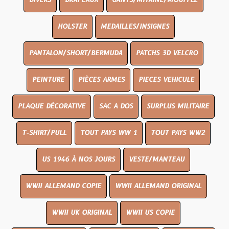
DIVERS
DRAPEAUX
GANTS/MITAINE/MOUFFLE
HOLSTER
MEDAILLES/INSIGNES
PANTALON/SHORT/BERMUDA
PATCHS 3D VELCRO
PEINTURE
PIÈCES ARMES
PIECES VEHICULE
PLAQUE DÉCORATIVE
SAC A DOS
SURPLUS MILITAIRE
T-SHIRT/PULL
TOUT PAYS WW 1
TOUT PAYS WW2
US 1946 À NOS JOURS
VESTE/MANTEAU
WWII ALLEMAND COPIE
WWII ALLEMAND ORIGINAL
WWII UK ORIGINAL
WWII US COPIE