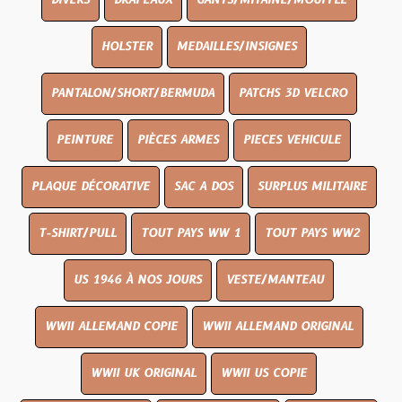
DIVERS
DRAPEAUX
GANTS/MITAINE/MOUFFLE
HOLSTER
MEDAILLES/INSIGNES
PANTALON/SHORT/BERMUDA
PATCHS 3D VELCRO
PEINTURE
PIÈCES ARMES
PIECES VEHICULE
PLAQUE DÉCORATIVE
SAC A DOS
SURPLUS MILITAIRE
T-SHIRT/PULL
TOUT PAYS WW 1
TOUT PAYS WW2
US 1946 À NOS JOURS
VESTE/MANTEAU
WWII ALLEMAND COPIE
WWII ALLEMAND ORIGINAL
WWII UK ORIGINAL
WWII US COPIE