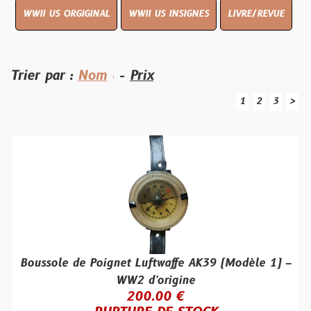
WWII US ORGIGINAL
WWII US INSIGNES
LIVRE/REVUE
Trier par :
Nom
-
Prix
1
2
3
>
Boussole de Poignet Luftwaffe AK39 (Modèle 1) –
WW2 d'origine
200.00 €