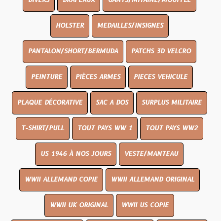
DIVERS
DRAPEAUX
GANTS/MITAINE/MOUFFLE
HOLSTER
MEDAILLES/INSIGNES
PANTALON/SHORT/BERMUDA
PATCHS 3D VELCRO
PEINTURE
PIÈCES ARMES
PIECES VEHICULE
PLAQUE DÉCORATIVE
SAC A DOS
SURPLUS MILITAIRE
T-SHIRT/PULL
TOUT PAYS WW 1
TOUT PAYS WW2
US 1946 À NOS JOURS
VESTE/MANTEAU
WWII ALLEMAND COPIE
WWII ALLEMAND ORIGINAL
WWII UK ORIGINAL
WWII US COPIE