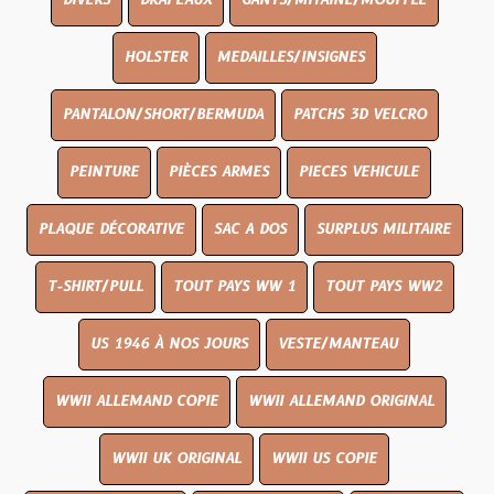
DIVERS
DRAPEAUX
GANTS/MITAINE/MOUFFLE
HOLSTER
MEDAILLES/INSIGNES
PANTALON/SHORT/BERMUDA
PATCHS 3D VELCRO
PEINTURE
PIÈCES ARMES
PIECES VEHICULE
PLAQUE DÉCORATIVE
SAC A DOS
SURPLUS MILITAIRE
T-SHIRT/PULL
TOUT PAYS WW 1
TOUT PAYS WW2
US 1946 À NOS JOURS
VESTE/MANTEAU
WWII ALLEMAND COPIE
WWII ALLEMAND ORIGINAL
WWII UK ORIGINAL
WWII US COPIE