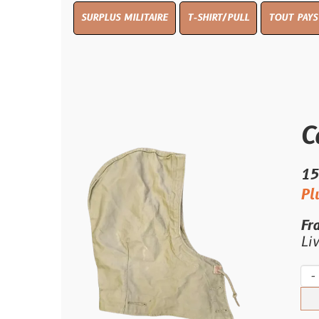
SURPLUS MILITAIRE
T-SHIRT/PULL
TOUT PAYS WW 1
TO
Capuch
15.00 €
Plus qu'un s
Frais de por
Livraison e
-
+
Ach