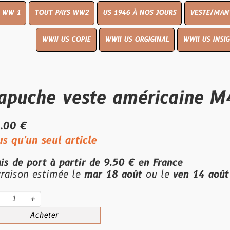
UT PAYS WW2
US 1946 À NOS JOURS
VESTE/MANTEAU
WWI
WWII US COPIE
WWII US ORGIGINAL
WWII US INSIGNES
LIVR
e veste américaine M43 w
eul article
t à partir de
9.50 €
en France
stimée le
mar 18 août
ou le
ven 14 août
en livrai
eter