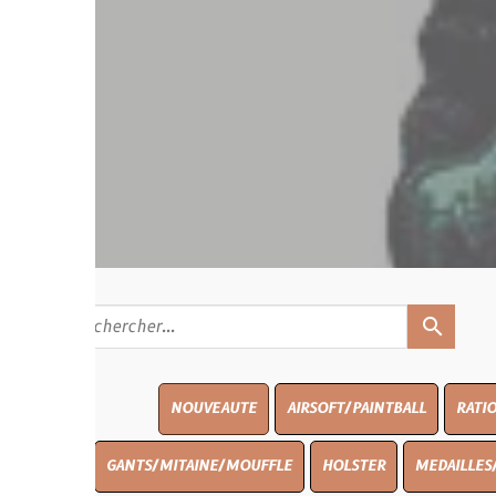
search
NOUVEAUTE
AIRSOFT/PAINTBALL
RATIONS
BLASO
GANTS/MITAINE/MOUFFLE
HOLSTER
MEDAILLES/INSIGNES