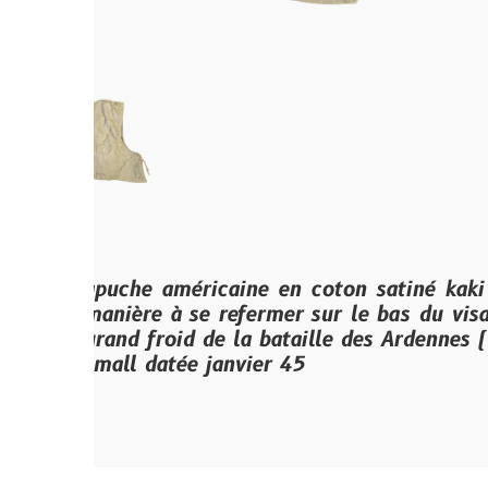
puche américaine en coton satiné kaki d’époque
anière à se refermer sur le bas du visage du sol
rand froid de la bataille des Ardennes (The Bulge
mall datée janvier 45