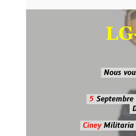
LG-M
SU
Nous vous atten
5
Septembre 2026 
De 7h00
Ciney
Militaria
Diman