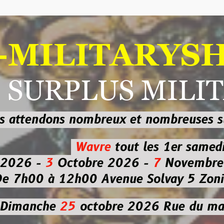
ILITARYSHOP
RPLUS MILITAI
dons nombreux et nombreuses
sur les
b
Wavre
tout les 1er samedi
-
3
Octobre 2026 -
7
Novembre 2026 
 à 12h00
Avenue Solvay 5 Zoning nor
che
25
octobre 2026
Rue du marché co