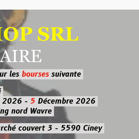
 SRL
RE
ourses
suivante
-
5
Décembre 2026
d Wavre
uvert 3 - 5590 Ciney