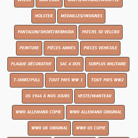
DIVERS
DRAPEAUX
GANTS/MITAINE/MOUFFLE
HOLSTER
MEDAILLES/INSIGNES
PANTALON/SHORT/BERMUDA
PATCHS 3D VELCRO
PEINTURE
PIÈCES ARMES
PIECES VEHICULE
PLAQUE DÉCORATIVE
SAC A DOS
SURPLUS MILITAIRE
T-SHIRT/PULL
TOUT PAYS WW 1
TOUT PAYS WW2
US 1946 À NOS JOURS
VESTE/MANTEAU
WWII ALLEMAND COPIE
WWII ALLEMAND ORIGINAL
WWII UK ORIGINAL
WWII US COPIE