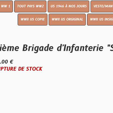
UT PAYS WW2
US 1946 À NOS JOURS
VESTE/MANTEAU
WWI
WWII US COPIE
WWII US ORGIGINAL
WWII US INSIGNES
LIVR
Brigade d'Infanterie "Stee
E STOCK