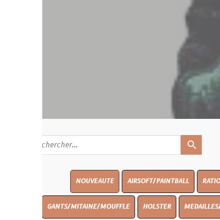
search
NOUVEAUTE
AIRSOFT/PAINTBALL
RATIONS
BLASO
GANTS/MITAINE/MOUFFLE
HOLSTER
MEDAILLES/INSIGNES