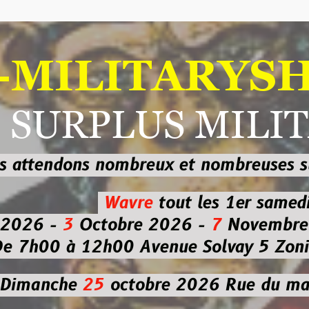
ILITARYSHOP
RPLUS MILITAI
dons nombreux et nombreuses
sur les
b
Wavre
tout les 1er samedi
-
3
Octobre 2026 -
7
Novembre 2026 
 à 12h00
Avenue Solvay 5 Zoning nor
che
25
octobre 2026
Rue du marché co