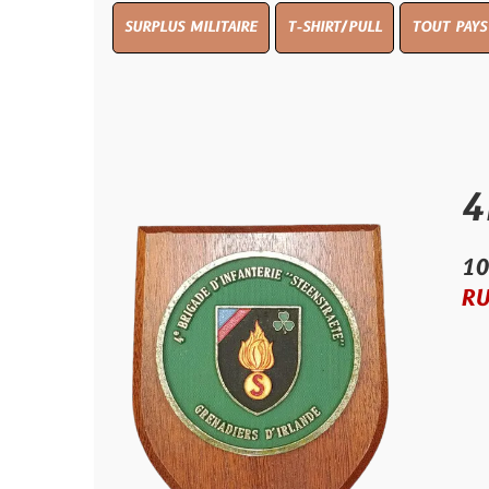
SURPLUS MILITAIRE
T-SHIRT/PULL
TOUT PAYS WW 1
TO
4ième 
10.00 €
RUPTURE D