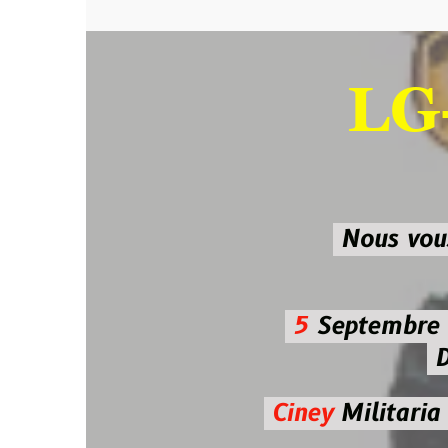
LG-M
SU
Nous vous atten
5
Septembre 2026 
De 7h00
Ciney
Militaria
Diman