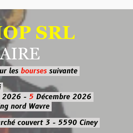
 SRL
RE
ourses
suivante
-
5
Décembre 2026
d Wavre
uvert 3 - 5590 Ciney