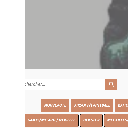
search
NOUVEAUTE
AIRSOFT/PAINTBALL
RATIONS
BLASO
GANTS/MITAINE/MOUFFLE
HOLSTER
MEDAILLES/INSIGNES