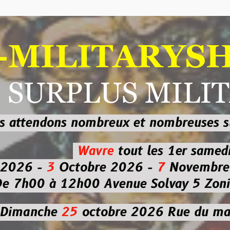
ILITARYSHOP
RPLUS MILITAI
dons nombreux et nombreuses
sur les
b
Wavre
tout les 1er samedi
-
3
Octobre 2026 -
7
Novembre 2026 
 à 12h00
Avenue Solvay 5 Zoning nor
che
25
octobre 2026
Rue du marché co