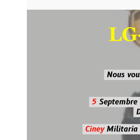
LG-M
SU
Nous vous atten
5
Septembre 2026 
De 7h00
Ciney
Militaria
Diman