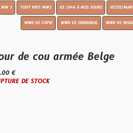
UT PAYS WW2
US 1946 À NOS JOURS
VESTE/MANTEAU
WWI
WWII US COPIE
WWII US ORGIGINAL
WWII US INSIGNES
LIVR
e cou armée Belge
E STOCK