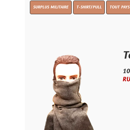
SURPLUS MILITAIRE
T-SHIRT/PULL
TOUT PAYS WW 1
TO
Tour d
10.00 €
RUPTURE D