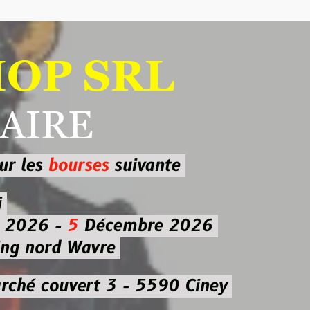
 SRL
RE
ourses
suivante
-
5
Décembre 2026
d Wavre
uvert 3 - 5590 Ciney