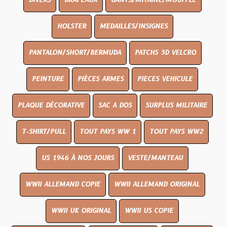
DIVERS
DRAPEAUX
GANTS/MITAINE/MOUFFLE
HOLSTER
MEDAILLES/INSIGNES
PANTALON/SHORT/BERMUDA
PATCHS 3D VELCRO
PEINTURE
PIÈCES ARMES
PIECES VEHICULE
PLAQUE DÉCORATIVE
SAC A DOS
SURPLUS MILITAIRE
T-SHIRT/PULL
TOUT PAYS WW 1
TOUT PAYS WW2
US 1946 À NOS JOURS
VESTE/MANTEAU
WWII ALLEMAND COPIE
WWII ALLEMAND ORIGINAL
WWII UK ORIGINAL
WWII US COPIE