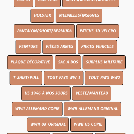
DIVERS
DRAPEAUX
GANTS/MITAINE/MOUFFLE
HOLSTER
MEDAILLES/INSIGNES
PANTALON/SHORT/BERMUDA
PATCHS 3D VELCRO
PEINTURE
PIÈCES ARMES
PIECES VEHICULE
PLAQUE DÉCORATIVE
SAC A DOS
SURPLUS MILITAIRE
T-SHIRT/PULL
TOUT PAYS WW 1
TOUT PAYS WW2
US 1946 À NOS JOURS
VESTE/MANTEAU
WWII ALLEMAND COPIE
WWII ALLEMAND ORIGINAL
WWII UK ORIGINAL
WWII US COPIE