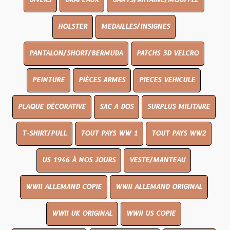
DIVERS
DRAPEAUX
GANTS/MITAINE/MOUFFLE
HOLSTER
MEDAILLES/INSIGNES
PANTALON/SHORT/BERMUDA
PATCHS 3D VELCRO
PEINTURE
PIÈCES ARMES
PIECES VEHICULE
PLAQUE DÉCORATIVE
SAC A DOS
SURPLUS MILITAIRE
T-SHIRT/PULL
TOUT PAYS WW 1
TOUT PAYS WW2
US 1946 À NOS JOURS
VESTE/MANTEAU
WWII ALLEMAND COPIE
WWII ALLEMAND ORIGINAL
WWII UK ORIGINAL
WWII US COPIE