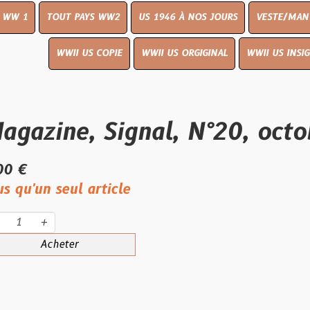
UT PAYS WW2
US 1946 À NOS JOURS
VESTE/MANTEAU
WWI
WWII US COPIE
WWII US ORGIGINAL
WWII US INSIGNES
LIVR
ne, Signal, N°20, octobre 1
eul article
eter