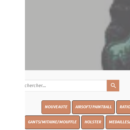
search
NOUVEAUTE
AIRSOFT/PAINTBALL
RATIONS
BLASO
GANTS/MITAINE/MOUFFLE
HOLSTER
MEDAILLES/INSIGNES