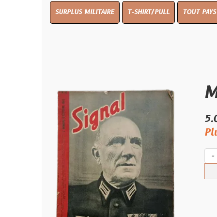
SURPLUS MILITAIRE
T-SHIRT/PULL
TOUT PAYS WW 1
TO
Magazi
5.00 €
Plus qu'un s
-
+
Ach