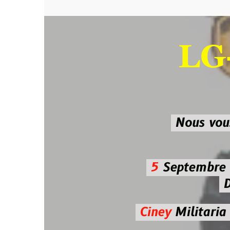
LG-M
SU
Nous vous atten
5
Septembre 2026 
De 7h00
Ciney
Militaria
Diman