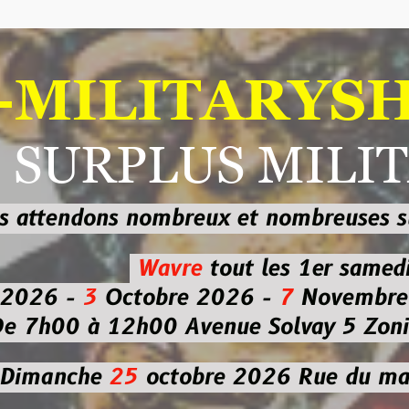
ILITARYSHOP
RPLUS MILITAI
dons nombreux et nombreuses
sur les
b
Wavre
tout les 1er samedi
-
3
Octobre 2026 -
7
Novembre 2026 
 à 12h00
Avenue Solvay 5 Zoning nor
che
25
octobre 2026
Rue du marché co