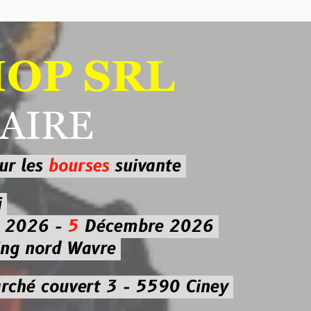
 SRL
RE
ourses
suivante
-
5
Décembre 2026
d Wavre
uvert 3 - 5590 Ciney