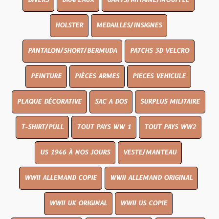
DIVERS
DRAPEAUX
GANTS/MITAINE/MOUFFLE
HOLSTER
MEDAILLES/INSIGNES
PANTALON/SHORT/BERMUDA
PATCHS 3D VELCRO
PEINTURE
PIÈCES ARMES
PIECES VEHICULE
PLAQUE DÉCORATIVE
SAC A DOS
SURPLUS MILITAIRE
T-SHIRT/PULL
TOUT PAYS WW 1
TOUT PAYS WW2
US 1946 À NOS JOURS
VESTE/MANTEAU
WWII ALLEMAND COPIE
WWII ALLEMAND ORIGINAL
WWII UK ORIGINAL
WWII US COPIE