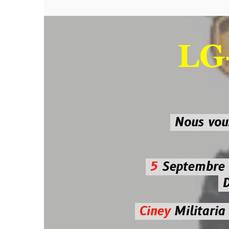
LG-M
SU
Nous vous atten
5
Septembre 2026 
De 7h00
Ciney
Militaria
Diman