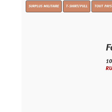
SURPLUS MILITAIRE
T-SHIRT/PULL
TOUT PAYS WW 1
TO
Force 
10.00 €
RUPTURE D