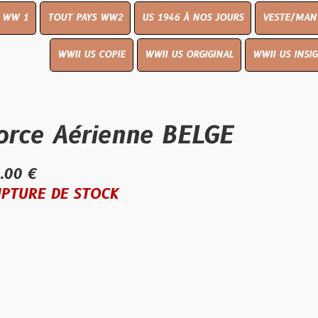
UT PAYS WW2
US 1946 À NOS JOURS
VESTE/MANTEAU
WWI
WWII US COPIE
WWII US ORGIGINAL
WWII US INSIGNES
LIVR
Aérienne BELGE
E STOCK