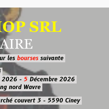
 SRL
RE
ourses
suivante
-
5
Décembre 2026
d Wavre
uvert 3 - 5590 Ciney