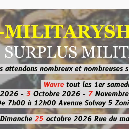
ILITARYSHOP
RPLUS MILITAI
dons nombreux et nombreuses
sur les
b
Wavre
tout les 1er samedi
-
3
Octobre 2026 -
7
Novembre 2026 
 à 12h00
Avenue Solvay 5 Zoning nor
che
25
octobre 2026
Rue du marché co