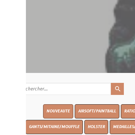
search
NOUVEAUTE
AIRSOFT/PAINTBALL
RATIONS
BLASO
GANTS/MITAINE/MOUFFLE
HOLSTER
MEDAILLES/INSIGNES