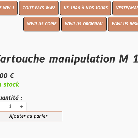
OUT PAYS WW2
US 1946 À NOS JOURS
VESTE/MANTEAU
WWI
WWII US COPIE
WWII US ORGIGINAL
WWII US INSIGNES
LIVR
uche manipulation M 1906
au panier