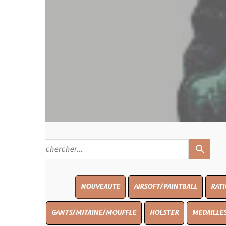
search
NOUVEAUTE
AIRSOFT/PAINTBALL
RATIONS
BLAS
GANTS/MITAINE/MOUFFLE
HOLSTER
MEDAILLES/INSIGNES