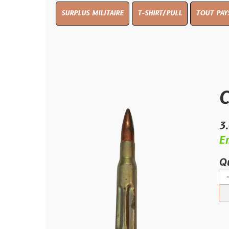
SURPLUS MILITAIRE
T-SHIRT/PULL
TOUT PAYS WW 1
T
Carto
3.00 €
En stock
Quantité :
-
+
Ajouter 