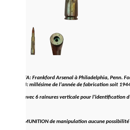
FA: Frankford Arsenal à Philadelphia, Penn. Fondé en 1864
4: millésime de l'année de fabrication soit
1944
.
avec 6 rainures verticale pour l'identification d'une mun
MUNITION de manipulation aucune possibilité de tirée , m