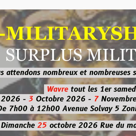
ILITARYSHOP
RPLUS MILITAI
dons nombreux et nombreuses
sur les
b
Wavre
tout les 1er samedi
-
3
Octobre 2026 -
7
Novembre 2026 
 à 12h00
Avenue Solvay 5 Zoning nor
che
25
octobre 2026
Rue du marché co