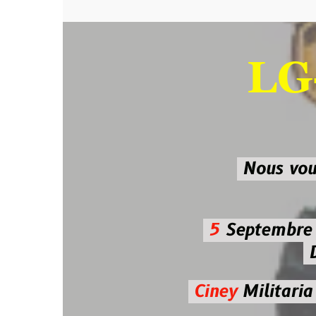
LG-M
SU
Nous vous atten
5
Septembre 2026 
De 7h00
Ciney
Militaria
Diman