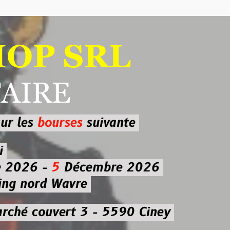
 SRL
RE
ourses
suivante
-
5
Décembre 2026
d Wavre
uvert 3 - 5590 Ciney