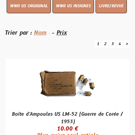
WWII US ORGIGINAL
WWII US INSIGNES
LIVRE/REVUE
Trier par :
Nom
-
Prix
1
2
3
4
>
Boîte d'Ampoules US LM-52 (Guerre de Corée /
1953)
10.00 €