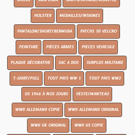
DIVERS
DRAPEAUX
GANTS/MITAINE/MOUFFLE
HOLSTER
MEDAILLES/INSIGNES
PANTALON/SHORT/BERMUDA
PATCHS 3D VELCRO
PEINTURE
PIÈCES ARMES
PIECES VEHICULE
PLAQUE DÉCORATIVE
SAC A DOS
SURPLUS MILITAIRE
T-SHIRT/PULL
TOUT PAYS WW 1
TOUT PAYS WW2
US 1946 À NOS JOURS
VESTE/MANTEAU
WWII ALLEMAND COPIE
WWII ALLEMAND ORIGINAL
WWII UK ORIGINAL
WWII US COPIE