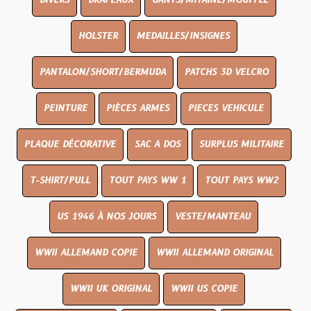
DIVERS
DRAPEAUX
GANTS/MITAINE/MOUFFLE
HOLSTER
MEDAILLES/INSIGNES
PANTALON/SHORT/BERMUDA
PATCHS 3D VELCRO
PEINTURE
PIÈCES ARMES
PIECES VEHICULE
PLAQUE DÉCORATIVE
SAC A DOS
SURPLUS MILITAIRE
T-SHIRT/PULL
TOUT PAYS WW 1
TOUT PAYS WW2
US 1946 À NOS JOURS
VESTE/MANTEAU
WWII ALLEMAND COPIE
WWII ALLEMAND ORIGINAL
WWII UK ORIGINAL
WWII US COPIE