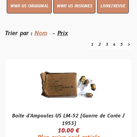
WWII US ORGIGINAL
WWII US INSIGNES
LIVRE/REVUE
Trier par :
Nom
-
Prix
1
2
3
4
5
>
Boîte d'Ampoules US LM-52 (Guerre de Corée /
1953)
10.00 €