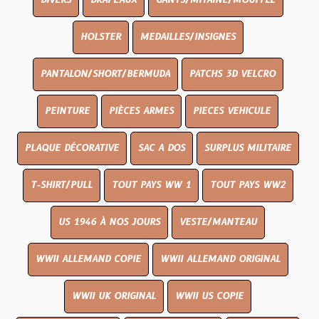
DIVERS
DRAPEAUX
GANTS/MITAINE/MOUFFLE
HOLSTER
MEDAILLES/INSIGNES
PANTALON/SHORT/BERMUDA
PATCHS 3D VELCRO
PEINTURE
PIÈCES ARMES
PIECES VEHICULE
PLAQUE DÉCORATIVE
SAC A DOS
SURPLUS MILITAIRE
T-SHIRT/PULL
TOUT PAYS WW 1
TOUT PAYS WW2
US 1946 À NOS JOURS
VESTE/MANTEAU
WWII ALLEMAND COPIE
WWII ALLEMAND ORIGINAL
WWII UK ORIGINAL
WWII US COPIE