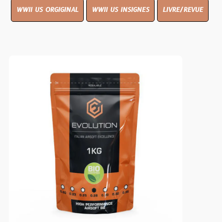
WWII US ORGIGINAL
WWII US INSIGNES
LIVRE/REVUE