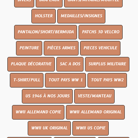
DIVERS
DRAPEAUX
GANTS/MITAINE/MOUFFLE
HOLSTER
MEDAILLES/INSIGNES
PANTALON/SHORT/BERMUDA
PATCHS 3D VELCRO
PEINTURE
PIÈCES ARMES
PIECES VEHICULE
PLAQUE DÉCORATIVE
SAC A DOS
SURPLUS MILITAIRE
T-SHIRT/PULL
TOUT PAYS WW 1
TOUT PAYS WW2
US 1946 À NOS JOURS
VESTE/MANTEAU
WWII ALLEMAND COPIE
WWII ALLEMAND ORIGINAL
WWII UK ORIGINAL
WWII US COPIE