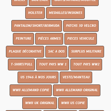
DIVERS
DRAPEAUX
GANTS/MITAINE/MOUFFLE
HOLSTER
MEDAILLES/INSIGNES
PANTALON/SHORT/BERMUDA
PATCHS 3D VELCRO
PEINTURE
PIÈCES ARMES
PIECES VEHICULE
PLAQUE DÉCORATIVE
SAC A DOS
SURPLUS MILITAIRE
T-SHIRT/PULL
TOUT PAYS WW 1
TOUT PAYS WW2
US 1946 À NOS JOURS
VESTE/MANTEAU
WWII ALLEMAND COPIE
WWII ALLEMAND ORIGINAL
WWII UK ORIGINAL
WWII US COPIE