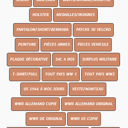
DIVERS
DRAPEAUX
GANTS/MITAINE/MOUFFLE
HOLSTER
MEDAILLES/INSIGNES
PANTALON/SHORT/BERMUDA
PATCHS 3D VELCRO
PEINTURE
PIÈCES ARMES
PIECES VEHICULE
PLAQUE DÉCORATIVE
SAC A DOS
SURPLUS MILITAIRE
T-SHIRT/PULL
TOUT PAYS WW 1
TOUT PAYS WW2
US 1946 À NOS JOURS
VESTE/MANTEAU
WWII ALLEMAND COPIE
WWII ALLEMAND ORIGINAL
WWII UK ORIGINAL
WWII US COPIE