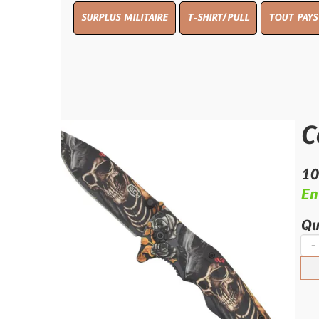
SURPLUS MILITAIRE
T-SHIRT/PULL
TOUT PAYS WW 1
TO
Coutea
10.00 €
En stock
Quantité :
-
+
Ajouter 