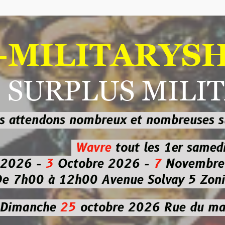
ILITARYSHOP
RPLUS MILITAI
dons nombreux et nombreuses
sur les
b
Wavre
tout les 1er samedi
-
3
Octobre 2026 -
7
Novembre 2026 
 à 12h00
Avenue Solvay 5 Zoning nor
che
25
octobre 2026
Rue du marché co