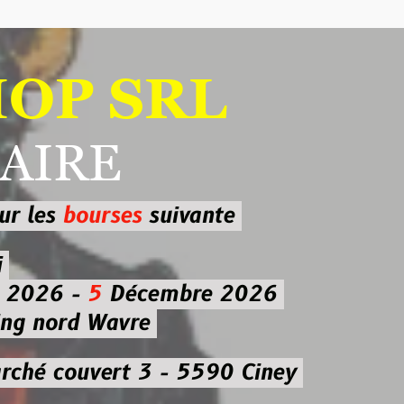
 SRL
RE
ourses
suivante
-
5
Décembre 2026
d Wavre
uvert 3 - 5590 Ciney