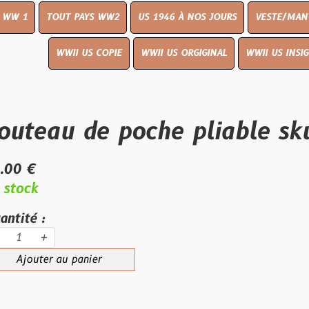
UT PAYS WW2
US 1946 À NOS JOURS
VESTE/MANTEAU
WWI
WWII US COPIE
WWII US ORGIGINAL
WWII US INSIGNES
LIVR
u de poche pliable skull 0
au panier