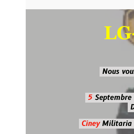
LG-M
SU
Nous vous atten
5
Septembre 2026 
De 7h00
Ciney
Militaria
Diman