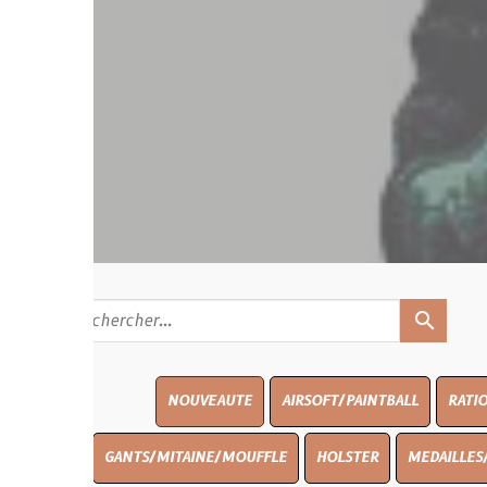
search
NOUVEAUTE
AIRSOFT/PAINTBALL
RATIONS
BLASO
GANTS/MITAINE/MOUFFLE
HOLSTER
MEDAILLES/INSIGNES