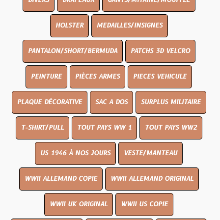
DIVERS
DRAPEAUX
GANTS/MITAINE/MOUFFLE
HOLSTER
MEDAILLES/INSIGNES
PANTALON/SHORT/BERMUDA
PATCHS 3D VELCRO
PEINTURE
PIÈCES ARMES
PIECES VEHICULE
PLAQUE DÉCORATIVE
SAC A DOS
SURPLUS MILITAIRE
T-SHIRT/PULL
TOUT PAYS WW 1
TOUT PAYS WW2
US 1946 À NOS JOURS
VESTE/MANTEAU
WWII ALLEMAND COPIE
WWII ALLEMAND ORIGINAL
WWII UK ORIGINAL
WWII US COPIE