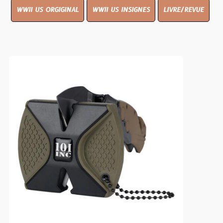
WWII US ORGIGINAL
WWII US INSIGNES
LIVRE/REVUE