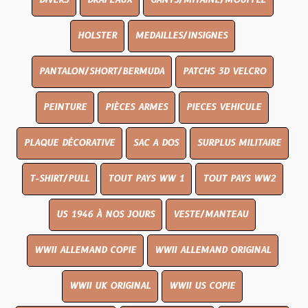
DIVERS
DRAPEAUX
GANTS/MITAINE/MOUFFLE
HOLSTER
MEDAILLES/INSIGNES
PANTALON/SHORT/BERMUDA
PATCHS 3D VELCRO
PEINTURE
PIÈCES ARMES
PIECES VEHICULE
PLAQUE DÉCORATIVE
SAC A DOS
SURPLUS MILITAIRE
T-SHIRT/PULL
TOUT PAYS WW 1
TOUT PAYS WW2
US 1946 À NOS JOURS
VESTE/MANTEAU
WWII ALLEMAND COPIE
WWII ALLEMAND ORIGINAL
WWII UK ORIGINAL
WWII US COPIE