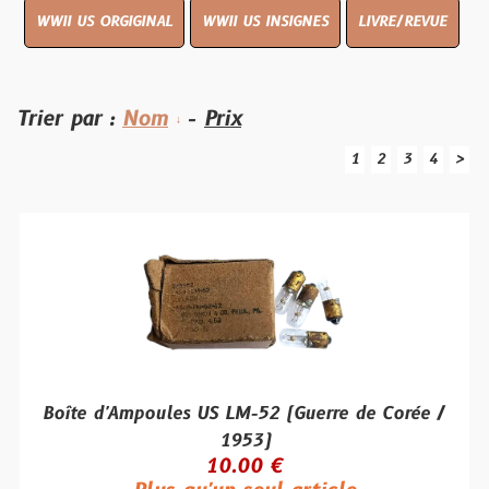
WWII US ORGIGINAL
WWII US INSIGNES
LIVRE/REVUE
Trier par :
Nom
-
Prix
1
2
3
4
>
Boîte d'Ampoules US LM-52 (Guerre de Corée /
1953)
10.00 €