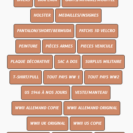
DIVERS
DRAPEAUX
GANTS/MITAINE/MOUFFLE
HOLSTER
MEDAILLES/INSIGNES
PANTALON/SHORT/BERMUDA
PATCHS 3D VELCRO
PEINTURE
PIÈCES ARMES
PIECES VEHICULE
PLAQUE DÉCORATIVE
SAC A DOS
SURPLUS MILITAIRE
T-SHIRT/PULL
TOUT PAYS WW 1
TOUT PAYS WW2
US 1946 À NOS JOURS
VESTE/MANTEAU
WWII ALLEMAND COPIE
WWII ALLEMAND ORIGINAL
WWII UK ORIGINAL
WWII US COPIE