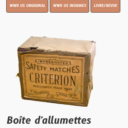
WWII US ORGIGINAL
WWII US INSIGNES
LIVRE/REVUE
Boîte d'allumettes