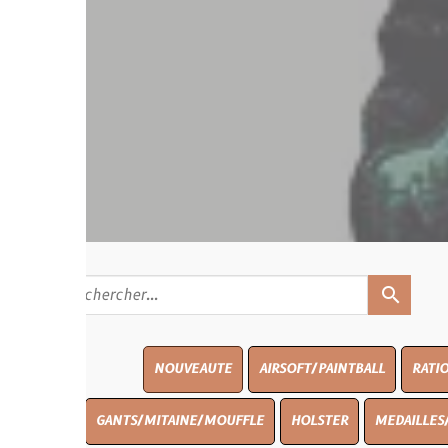
search
NOUVEAUTE
AIRSOFT/PAINTBALL
RATIONS
BLASO
GANTS/MITAINE/MOUFFLE
HOLSTER
MEDAILLES/INSIGNES