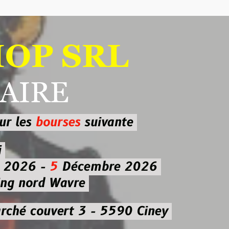
 SRL
RE
ourses
suivante
-
5
Décembre 2026
d Wavre
uvert 3 - 5590 Ciney