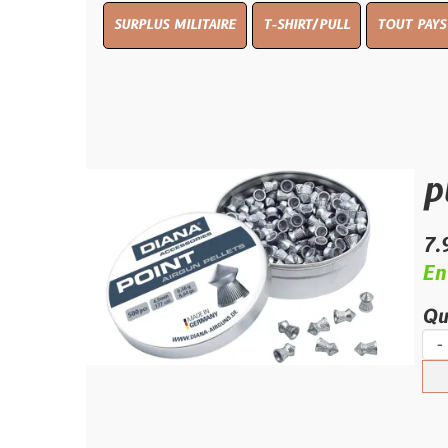
SURPLUS MILITAIRE
T-SHIRT/PULL
TOUT PAYS WW 1
TO
plomb
7.90 €
En stock
Quantité :
-
+
Ajouter 