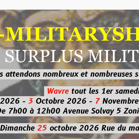
ILITARYSHOP
RPLUS MILITAI
dons nombreux et nombreuses
sur les
b
Wavre
tout les 1er samedi
-
3
Octobre 2026 -
7
Novembre 2026 
 à 12h00
Avenue Solvay 5 Zoning nor
che
25
octobre 2026
Rue du marché co