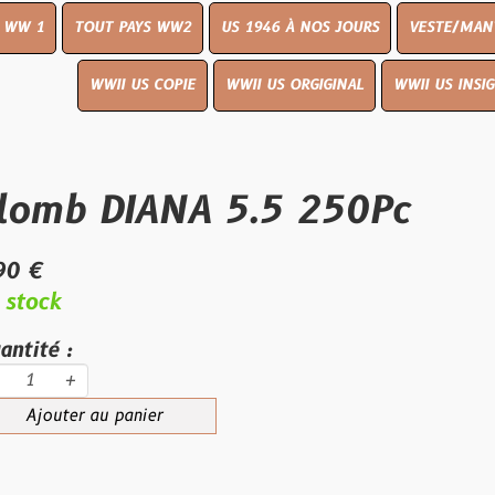
UT PAYS WW2
US 1946 À NOS JOURS
VESTE/MANTEAU
WWI
WWII US COPIE
WWII US ORGIGINAL
WWII US INSIGNES
LIVR
 DIANA 5.5 250Pc
au panier