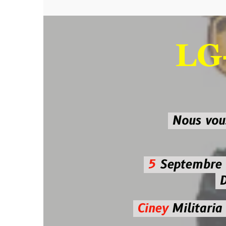
LG-M
SU
Nous vous atten
5
Septembre 2026 
De 7h00
Ciney
Militaria
Diman