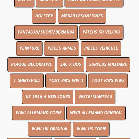
DIVERS
DRAPEAUX
GANTS/MITAINE/MOUFFLE
HOLSTER
MEDAILLES/INSIGNES
PANTALON/SHORT/BERMUDA
PATCHS 3D VELCRO
PEINTURE
PIÈCES ARMES
PIECES VEHICULE
PLAQUE DÉCORATIVE
SAC A DOS
SURPLUS MILITAIRE
T-SHIRT/PULL
TOUT PAYS WW 1
TOUT PAYS WW2
US 1946 À NOS JOURS
VESTE/MANTEAU
WWII ALLEMAND COPIE
WWII ALLEMAND ORIGINAL
WWII UK ORIGINAL
WWII US COPIE