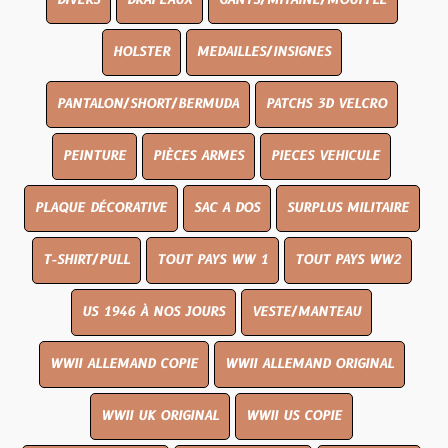
DIVERS
DRAPEAUX
GANTS/MITAINE/MOUFFLE
HOLSTER
MEDAILLES/INSIGNES
PANTALON/SHORT/BERMUDA
PATCHS 3D VELCRO
PEINTURE
PIÈCES ARMES
PIECES VEHICULE
PLAQUE DÉCORATIVE
SAC A DOS
SURPLUS MILITAIRE
T-SHIRT/PULL
TOUT PAYS WW 1
TOUT PAYS WW2
US 1946 À NOS JOURS
VESTE/MANTEAU
WWII ALLEMAND COPIE
WWII ALLEMAND ORIGINAL
WWII UK ORIGINAL
WWII US COPIE