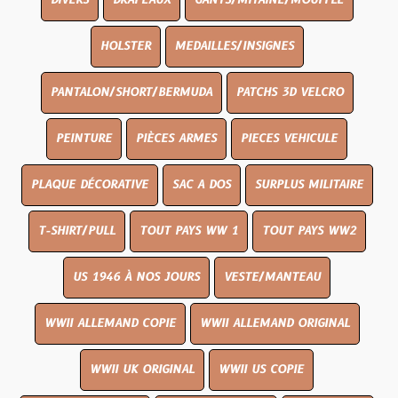
DIVERS
DRAPEAUX
GANTS/MITAINE/MOUFFLE
HOLSTER
MEDAILLES/INSIGNES
PANTALON/SHORT/BERMUDA
PATCHS 3D VELCRO
PEINTURE
PIÈCES ARMES
PIECES VEHICULE
PLAQUE DÉCORATIVE
SAC A DOS
SURPLUS MILITAIRE
T-SHIRT/PULL
TOUT PAYS WW 1
TOUT PAYS WW2
US 1946 À NOS JOURS
VESTE/MANTEAU
WWII ALLEMAND COPIE
WWII ALLEMAND ORIGINAL
WWII UK ORIGINAL
WWII US COPIE