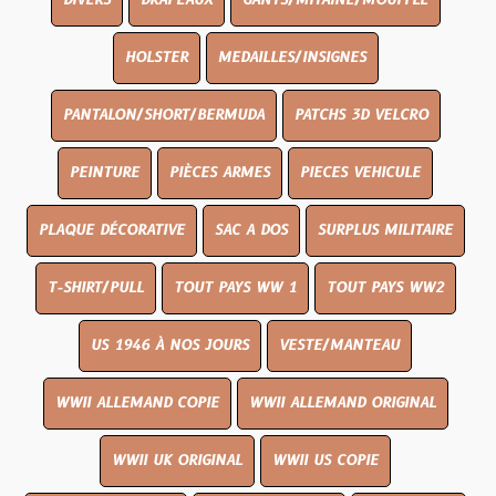
DIVERS
DRAPEAUX
GANTS/MITAINE/MOUFFLE
HOLSTER
MEDAILLES/INSIGNES
PANTALON/SHORT/BERMUDA
PATCHS 3D VELCRO
PEINTURE
PIÈCES ARMES
PIECES VEHICULE
PLAQUE DÉCORATIVE
SAC A DOS
SURPLUS MILITAIRE
T-SHIRT/PULL
TOUT PAYS WW 1
TOUT PAYS WW2
US 1946 À NOS JOURS
VESTE/MANTEAU
WWII ALLEMAND COPIE
WWII ALLEMAND ORIGINAL
WWII UK ORIGINAL
WWII US COPIE